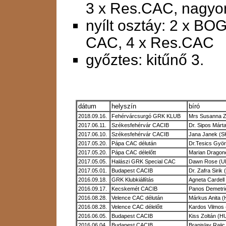
3 x Res.CAC, nagyon
nyílt osztáy: 2 x BO
CAC, 4 x Res.CAC
győztes: kitűnő 3.
dátum
helyszín
bíró
2018.09.16.
Fehérvárcsurgó GRK KLUB
Mrs Susanna Z
2017.06.11.
Székesfehérvár CACIB
Dr. Sipos Márt
2017.06.10.
Székesfehérvár CACIB
Jana Janek (S
2017.05.20.
Pápa CAC délután
Dr.Tesics Gyö
2017.05.20.
Pápa CAC délelőtt
Marian Dragon
2017.05.05.
Halászi GRK Special CAC
Dawn Rose (U
2017.05.01.
Budapest CACIB
Dr. Zafra Sirik 
2016.09.18.
GRK Klubkiállítás
Agneta Cardell
2016.09.17.
Kecskemét CACIB
Panos Demetri
2016.08.28.
Velence CAC délután
Márkus Anita 
2016.08.28.
Velence CAC délelőtt
Kardos Vilmos
2016.06.05.
Budapest CACIB
Kiss Zoltán (H
2016.06.04.
Budapest CACIB
Branislav Rajic