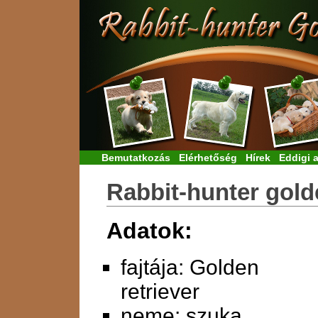
Bemutatkozás
Elérhetőség
Hírek
Eddigi 
Rabbit-hunter gol
Adatok:
fajtája: Golden
retriever
neme: szuka