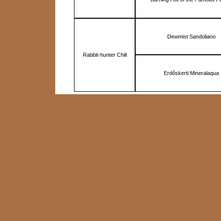
Dewmist Sandoliano
Rabbit-hunter Chili
Erdőskerti Mineralaqua