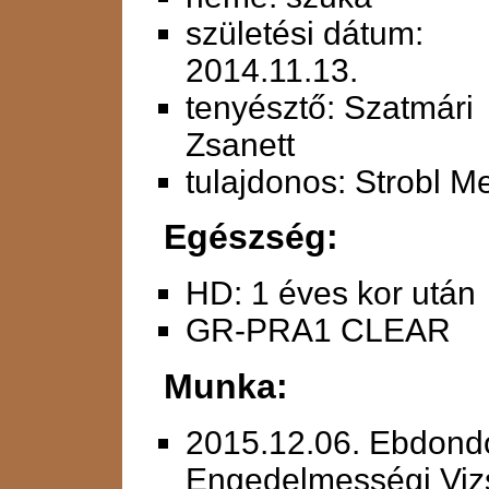
születési dátum:
2014.11.13.
tenyésztő: Szatmári
Zsanett
tulajdonos: Strobl M
Egészség:
HD: 1 éves kor után
GR-PRA1 CLEAR
Munka:
2015.12.06. Ebdondo
Engedelmességi Vizs