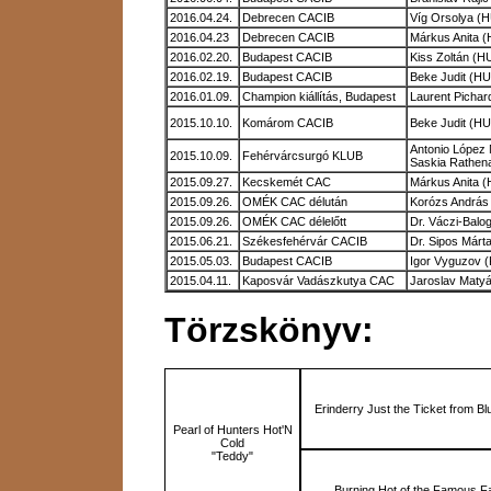
2016.04.24.
Debrecen CACIB
Víg Orsolya (
2016.04.23
Debrecen CACIB
Márkus Anita 
2016.02.20.
Budapest CACIB
Kiss Zoltán (H
2016.02.19.
Budapest CACIB
Beke Judit (HU
2016.01.09.
Champion kiállítás, Budapest
Laurent Pichar
2015.10.10.
Komárom CACIB
Beke Judit (HU
Antonio López
2015.10.09.
Fehérvárcsurgó KLUB
Saskia Rathen
2015.09.27.
Kecskemét CAC
Márkus Anita 
2015.09.26.
OMÉK CAC délután
Korózs András
2015.09.26.
OMÉK CAC délelőtt
Dr. Váczi-Bal
2015.06.21.
Székesfehérvár CACIB
Dr. Sipos Márt
2015.05.03.
Budapest CACIB
Igor Vyguzov 
2015.04.11.
Kaposvár Vadászkutya CAC
Jaroslav Maty
Törzskönyv:
Erinderry Just the Ticket from B
Pearl of Hunters Hot'N
Cold
"Teddy"
Burning Hot of the Famous F