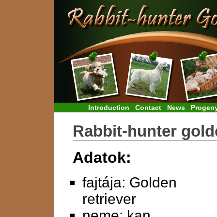
Introduction
Contact
News
Progen
Rabbit-hunter gol
Adatok:
fajtája: Golden
retriever
neme: kan